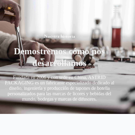
Nuestra historia
Demostremos cómo nos
desarrollamos
Fundada en 2006 y con sede en China, ASTRID
PACKAGING es un fabricante especializado dedicado al
diseño, ingeniería y producción de tapones de botella
personalizados para las marcas de licores y bebidas del
mundo, bodegas y marcas de difusores.