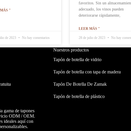
favoritos. Sin un almacenamien
adecuado, los vinos pueden
 MÁS "
deteriorarse rápidamente,
LEER MÁS "
ulio de 2023
No hay comentarios
28 de julio de 2023
No hay coment
Nuestros productos
Tapón de botella de vidrio
Tapón de botella con tapa de madera
ratuita
Tapón De Botella De Zamak
Tapón de botella de plástico
a gama de tapones
ervicio ODM / OEM.
s ideales aquí con
personalizables.