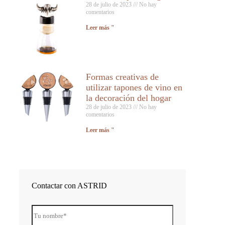
28 de julio de 2023
No hay
comentarios
Leer más "
Formas creativas de
utilizar tapones de vino en
la decoración del hogar
28 de julio de 2023
No hay
comentarios
Leer más "
Contactar con ASTRID