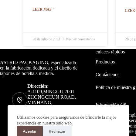
LEER MÁS "
LEER
28 de julio de 2023
No hay comentarios
28 de j
Datos de contacto
enlaces rápidos
Productos
ASTRID PACKAGING, especializada
en la fabricación dedicada y el diseño de
tapones de botella a medida.
Contáctenos
Dirección:
Política de muestra g
A-1109,MINGGU,7001
ZHONGCHUN ROAD,
MINHANG,
Información útil
SHANGHAI, 201101,
CHINA
Ofrecemos una ampli
Utilizamos cookies para asegurarnos de brindarle la mejor
para botellas con s
Teléfono:
experiencia en nuestro sitio web.
Puede obtener tapone
+86 19117016128
Aceptar
Rechazar
opciones totalmente 
Correo electrónico: