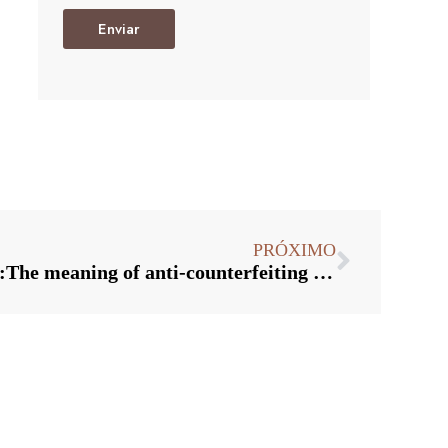
Enviar
PRÓXIMO
Glass bottle cap suppliers:The meaning of anti-counterfeiting bottle caps