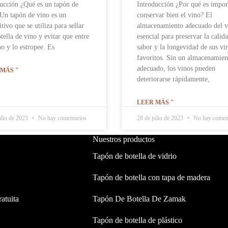
ucción ¿Qué es un tapón de
Introducción ¿Por qué es impor
Un tapón de vino es un
conservar bien el vino? El
itivo que se utiliza para sellar
almacenamiento adecuado del v
tella de vino y evitar que entre
esencial para preservar la calida
o y lo estropee. Es
sabor y la longevidad de sus vi
favoritos. Sin un almacenamien
adecuado, los vinos pueden
 MÁS "
deteriorarse rápidamente,
LEER MÁS "
ulio de 2023
No hay comentarios
28 de julio de 2023
No hay coment
Nuestros productos
Tapón de botella de vidrio
Tapón de botella con tapa de madera
ratuita
Tapón De Botella De Zamak
Tapón de botella de plástico