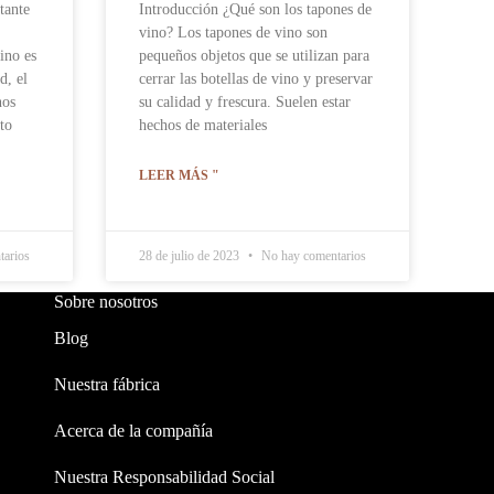
tante
Introducción ¿Qué son los tapones de
vino? Los tapones de vino son
ino es
pequeños objetos que se utilizan para
d, el
cerrar las botellas de vino y preservar
nos
su calidad y frescura. Suelen estar
to
hechos de materiales
LEER MÁS "
arios
28 de julio de 2023
No hay comentarios
Sobre nosotros
Blog
Nuestra fábrica
Acerca de la compañía
Nuestra Responsabilidad Social