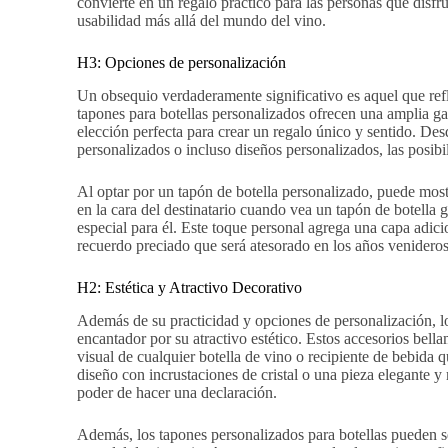
convierte en un regalo práctico para las personas que disf
usabilidad más allá del mundo del vino.
H3: Opciones de personalización
Un obsequio verdaderamente significativo es aquel que refle
tapones para botellas personalizados ofrecen una amplia ga
elección perfecta para crear un regalo único y sentido. De
personalizados o incluso diseños personalizados, las posibil
Al optar por un tapón de botella personalizado, puede mostr
en la cara del destinatario cuando vea un tapón de botella
especial para él. Este toque personal agrega una capa adici
recuerdo preciado que será atesorado en los años venideros
H2: Estética y Atractivo Decorativo
Además de su practicidad y opciones de personalización, l
encantador por su atractivo estético. Estos accesorios bell
visual de cualquier botella de vino o recipiente de bebid
diseño con incrustaciones de cristal o una pieza elegante y 
poder de hacer una declaración.
Además, los tapones personalizados para botellas pueden ser