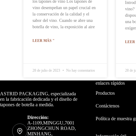
los tapones de vino Los tapones de
Introd
vino desempeñan un papel crucial en
vino? 
la conservación de la calidad y el
dispos
sabor del vino. Cuando se abre una
una bo
botella de vino, la exposición al aire
oxígen
LEER MÁS "
LEER
28 de julio de 2023
No hay comentarios
28 de j
Datos de contacto
enlaces rápidos
Productos
ASTRID PACKAGING, especializada
en la fabricación dedicada y el diseño de
tapones de botella a medida.
Contáctenos
Dirección:
Política de muestra g
A-1109,MINGGU,7001
ZHONGCHUN ROAD,
MINHANG,