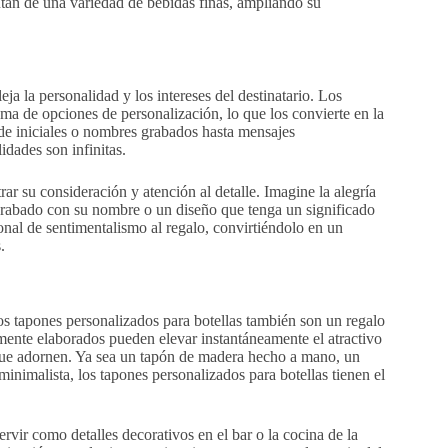
rutan de una variedad de bebidas finas, ampliando su
ja la personalidad y los intereses del destinatario. Los
ma de opciones de personalización, lo que los convierte en la
sde iniciales o nombres grabados hasta mensajes
idades son infinitas.
ar su consideración y atención al detalle. Imagine la alegría
 grabado con su nombre o un diseño que tenga un significado
onal de sentimentalismo al regalo, convirtiéndolo en un
.
os tapones personalizados para botellas también son un regalo
amente elaborados pueden elevar instantáneamente el atractivo
a que adornen. Ya sea un tapón de madera hecho a mano, un
minimalista, los tapones personalizados para botellas tienen el
vir como detalles decorativos en el bar o la cocina de la