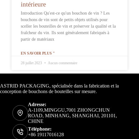
intérieure
Introduction Qu'est-ce qu'un bouchon de vin ? Les
bouchons de vin sont de petits objets utilisés pour
sceller les bouteilles de vin et préserver la qualité et la
fraîcheur du vin. Ils sont généralement fabriqués à
partir de matériaux
EN SAVOIR PLUS "
28 juillet 2023
Aucun commentaire
Informations de contact
ASTRID PACKAGING, spécialisée dans la fabrication et la
conception de bouchons de bouteilles sur mesure.
Adresse:
A-1109,MINGGU,7001 ZHONGCHUN
ROAD, MINHANG, SHANGHAI, 201101,
CHINE
Téléphone:
+86 19117016128