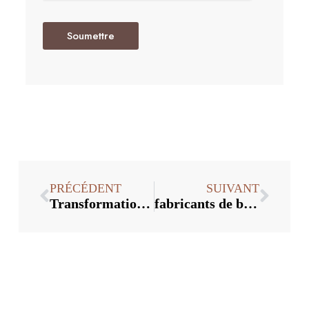
Soumettre
PRÉCÉDENT
SUIVANT
Transformation et mise à niveau dans la conception d'emballages d'alcool
fabricants de bouchons de bouteilles en cristal:Comment ouvrir les produits de bouchons de bouteilles de vin