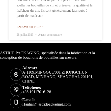
bouchons de vin sont de petits objets utilisés pour
sceller les bouteilles de vin et préserver la qualité et la
fraîcheur du vin. Ils sont généralement fabriqués à
partir de matériaux
EN SAVOIR PLUS "
28 juillet 2023
Aucun commentaire
Informations de contact
ASTRID PACKAGING, spécialisée dans la fabrication et la
conception de bouchons de bouteilles sur mesure.
Adresse:
A-1109,MINGGU,7001 ZHONGCHUN
ROAD, MINHANG, SHANGHAI, 201101,
CHINE
Téléphone:
+86 19117016128
E-mail:
Hanhan@astridpackaging.com