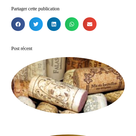
Partager cette publication
Post récent
Le
me
b
de
ac
en
28 
A
com
En 
plu