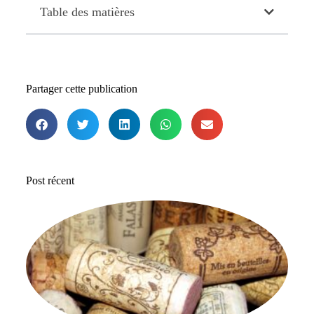
Table des matières
Partager cette publication
Post récent
Le
me
b
de
ac
en
28 
A