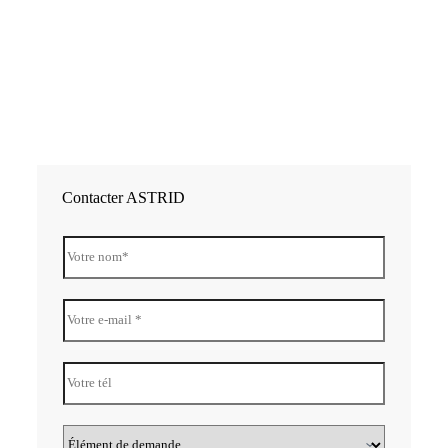
28 
A
com
En 
"
Contacter ASTRID